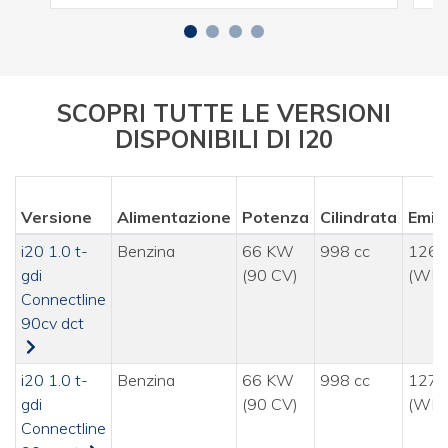
SCOPRI TUTTE LE VERSIONI
DISPONIBILI DI I20
Versione
Alimentazione
Potenza
Cilindrata
Emis
i20 1.0 t-
Benzina
66 KW
998 cc
126 
gdi
(90 CV)
(WLT
Connectline
90cv dct
i20 1.0 t-
Benzina
66 KW
998 cc
127 
gdi
(90 CV)
(WLT
Connectline