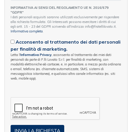
INFORMATIVA AI SENSI DEL REGOLAMENTO UE N. 2016/679
"GDPR"
I dati personali acquisiti saranno utilizzati esclusivamente per rispondere
alla richiesta formulata. Gli Interessati possono esercitare i diritti di cui
agli artt. 15 - 23 del GDPR scrivendo all'indirizzo info@fratellilovato.it.
Informativa completa
.
Acconsento al trattamento dei dati personali
per finalità di marketing.
Letta l'
Informativa Privacy
, acconsento al trattamento dei miei dati
personali da parte di F.lli Lovato S.r.l. per finalità di marketing, con
modalità elettroniche e/o cartacee, e, in particolare, a mezzo posta ordinaria
o email, telefono (es. chiamate automatizzate, SMS, sistemi di
messaggistica istantanea), e qualsiasi altro canale informatico (es. siti
web, mobile app).