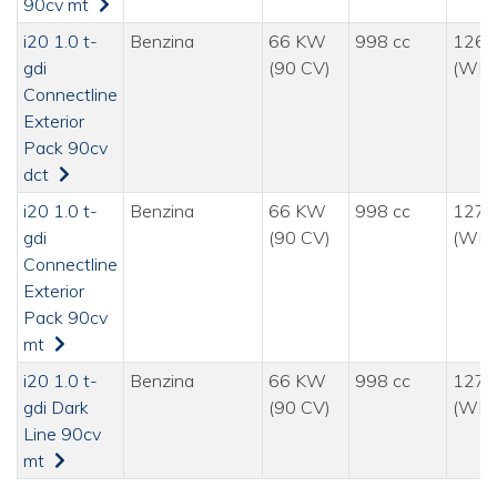
90cv mt
i20 1.0 t-
Benzina
66 KW
998 cc
126 
gdi
(90 CV)
(WLT
Connectline
Exterior
Pack 90cv
dct
i20 1.0 t-
Benzina
66 KW
998 cc
127 
gdi
(90 CV)
(WLT
Connectline
Exterior
Pack 90cv
mt
i20 1.0 t-
Benzina
66 KW
998 cc
127 
gdi Dark
(90 CV)
(WLT
Line 90cv
mt