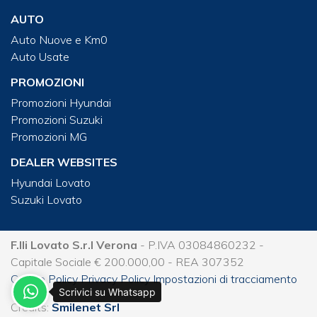
AUTO
Auto Nuove e Km0
Auto Usate
PROMOZIONI
Promozioni Hyundai
Promozioni Suzuki
Promozioni MG
DEALER WEBSITES
Hyundai Lovato
Suzuki Lovato
F.lli Lovato S.r.l Verona
- P.IVA 03084860232 -
Capitale Sociale € 200.000,00 - REA 307352
Cookie Policy
Privacy Policy
Impostazioni di tracciamento
Scrivici su Whatsapp
Credits:
Smilenet Srl