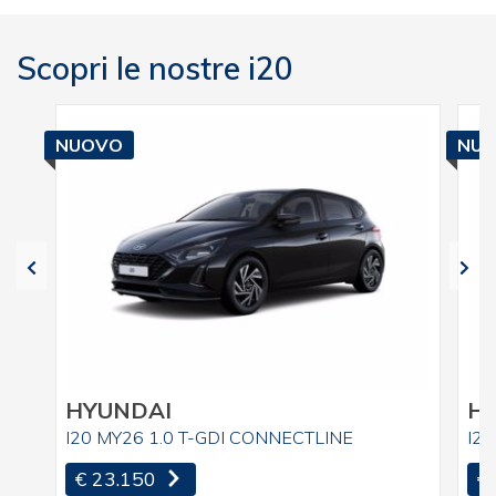
Scopri le nostre i20
NUOVO
NU
HYUNDAI
H
I20 MY26 1.0 T-GDI CONNECTLINE
I20
€ 23.150
€