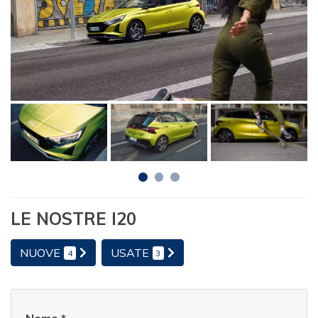
LE NOSTRE I20
NUOVE
USATE
4
3