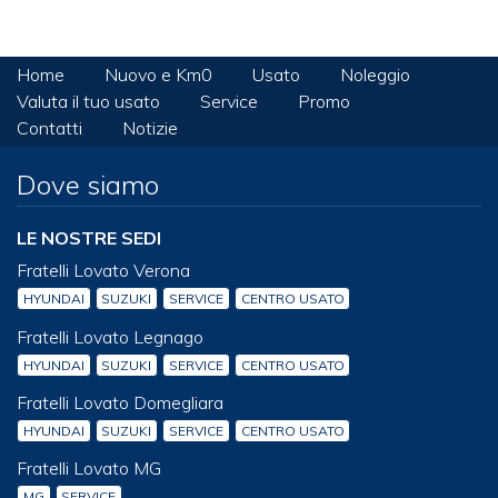
Home
Nuovo e Km0
Usato
Noleggio
Valuta il tuo usato
Service
Promo
Contatti
Notizie
Dove siamo
LE NOSTRE SEDI
Fratelli Lovato Verona
HYUNDAI
SUZUKI
SERVICE
CENTRO USATO
Fratelli Lovato Legnago
HYUNDAI
SUZUKI
SERVICE
CENTRO USATO
Fratelli Lovato Domegliara
HYUNDAI
SUZUKI
SERVICE
CENTRO USATO
Fratelli Lovato MG
MG
SERVICE