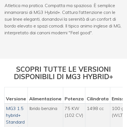
Atletica ma pratica. Compatta ma spaziosa. È semplice
innamorarsi di MG3 Hybrid+. Cattura l'attenzione con le
sue linee eleganti, donandovi la serenità di un confort di
bordo elevato e spazi comodi. Il tipico animo inglese di MG,
interpretato dai canoni moderni "Feel good".
SCOPRI TUTTE LE VERSIONI
DISPONIBILI DI MG3 HYBRID+
Versione
Alimentazione
Potenza
Cilindrata
Emissi
MG3 1.5
Ibrido benzina
75 KW
1498 cc
100 g/
hybrid+
(102 CV)
(WLTP
Standard