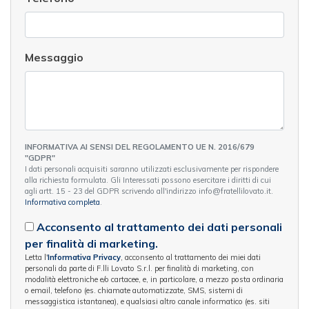
Messaggio
INFORMATIVA AI SENSI DEL REGOLAMENTO UE N. 2016/679
"GDPR"
I dati personali acquisiti saranno utilizzati esclusivamente per rispondere
alla richiesta formulata. Gli Interessati possono esercitare i diritti di cui
agli artt. 15 - 23 del GDPR scrivendo all'indirizzo info@fratellilovato.it.
Informativa completa
.
Acconsento al trattamento dei dati personali
per finalità di marketing.
Letta l'
Informativa Privacy
, acconsento al trattamento dei miei dati
personali da parte di F.lli Lovato S.r.l. per finalità di marketing, con
modalità elettroniche e/o cartacee, e, in particolare, a mezzo posta ordinaria
o email, telefono (es. chiamate automatizzate, SMS, sistemi di
messaggistica istantanea), e qualsiasi altro canale informatico (es. siti