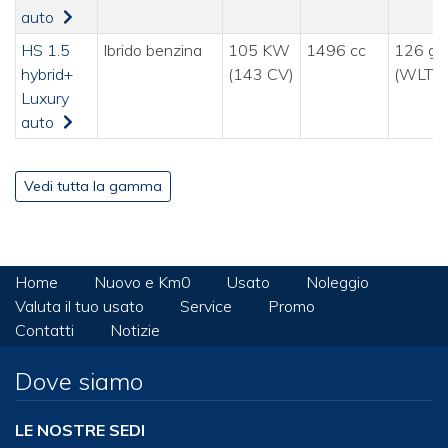
auto
HS 1.5
Ibrido benzina
105 KW
1496 cc
126 g/
hybrid+
(143 CV)
(WLTP
Luxury
auto
Vedi tutta la gamma
Home
Nuovo e Km0
Usato
Noleggio
Valuta il tuo usato
Service
Promo
Contatti
Notizie
Dove siamo
LE NOSTRE SEDI