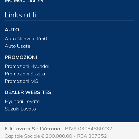
Links utili
AUTO
Auto Nuove e Km0
Auto Usate
PROMOZIONI
Promozioni Hyundai
Promozioni Suzuki
Promozioni MG
DEALER WEBSITES
Hyundai Lovato
Suzuki Lovato
F.lli Lovato S.r.l Verona
- P.IVA 03084860232 -
Capitale Sociale € 200.000,00 - REA 307352