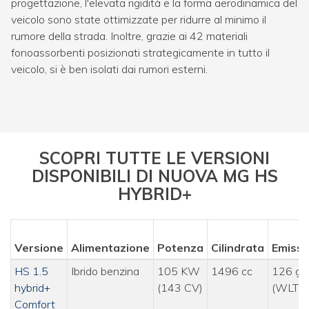
progettazione, l'elevata rigidità e la forma aerodinamica del
veicolo sono state ottimizzate per ridurre al minimo il
rumore della strada. Inoltre, grazie ai 42 materiali
fonoassorbenti posizionati strategicamente in tutto il
veicolo, si è ben isolati dai rumori esterni.
SCOPRI TUTTE LE VERSIONI
DISPONIBILI DI NUOVA MG HS
HYBRID+
Versione
Alimentazione
Potenza
Cilindrata
Emissi
HS 1.5
Ibrido benzina
105 KW
1496 cc
126 g/
hybrid+
(143 CV)
(WLTP
Comfort