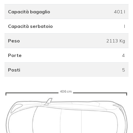
Capacità bagaglio
401 l
Capacità serbatoio
l
Peso
2113 Kg
Porte
4
Posti
5
486 cm