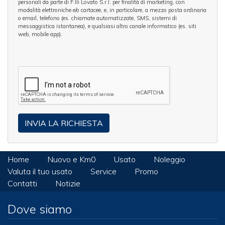
personali da parte di F.lli Lovato S.r.l. per finalità di marketing, con
modalità elettroniche e/o cartacee, e, in particolare, a mezzo posta ordinaria
o email, telefono (es. chiamate automatizzate, SMS, sistemi di
messaggistica istantanea), e qualsiasi altro canale informatico (es. siti
web, mobile app).
Home
Nuovo e Km0
Usato
Noleggio
Valuta il tuo usato
Service
Promo
Contatti
Notizie
Dove siamo