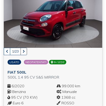
1/23
USATO
NEOPATENTATI
IN SEDE
FIAT 500L
500L 1.4 95 CV S&S MIRROR
6/2020
99.000 km
Benzina
Manuale
95 CV (70 KW)
1368 cc
Euro 6
ROSSO