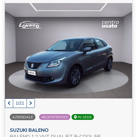
1/21
AZIENDALE
NEOPATENTATI
IN SEDE
SUZUKI BALENO
BALENO 1.2 VVT DUALJET B-COOL 5P