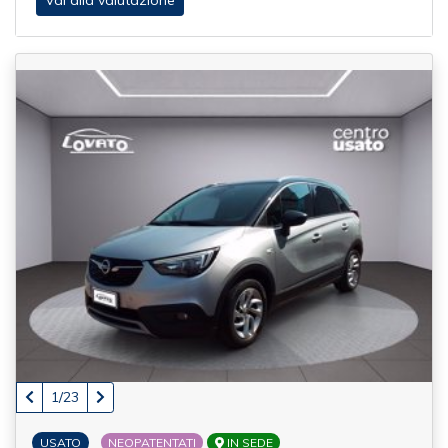
Vai alla valutazione
del tuo usato.
Fratelli Lovato è la concessionaria di riferimento per
l'acquisto di auto usate garantite a Verona: professionalità,
qualità e sicurezza al tuo servizio.
1/23
USATO
NEOPATENTATI
IN SEDE