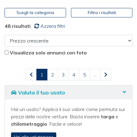
Scegli la categoria
Filtra i risultati
48 risultati
Azzera filtri
SCOPRI LA QUALITÀ FIRMATA F.LLI
LOVATO
Visualizza solo annunci con foto
Benvenuto nel
nuovo Centro Auto Usate Fratelli
Lovato di Verona
, situato
in Via Flavio Gioia
. Nel nostro
showroom troverai
un’ampia selezione di vetture usate
1
2
3
4
5
...
garantite
, tutte accuratamente controllate e certificate,
ideali per chi cerca auto usate sicure e affidabili a Verona e
Valuta il tuo usato
provincia.
Il nostro team specializzato nella vendita di auto
Hai un usato? Applica il suo valore come permuta sui
usate
a Verona è pronto a offrirti assistenza qualificata e
prezzi delle nostre vetture. Basta inserire
targa
e
a consigliarti nella scelta del veicolo più adatto alle tue
chilometraggio
. Facile e veloce!
esigenze. Scopri le nostre
soluzioni di finanziamento
personalizzate
e approfitta della valutazione immediata