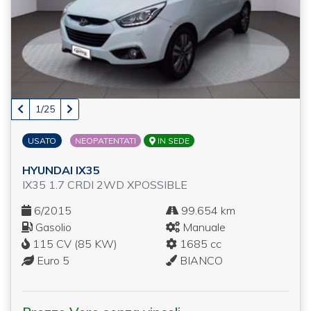
1/25
USATO
NEOPATENTATI
IN SEDE
HYUNDAI IX35
IX35 1.7 CRDI 2WD XPOSSIBLE
6/2015
99.654 km
Gasolio
Manuale
115 CV (85 KW)
1685 cc
Euro 5
BIANCO