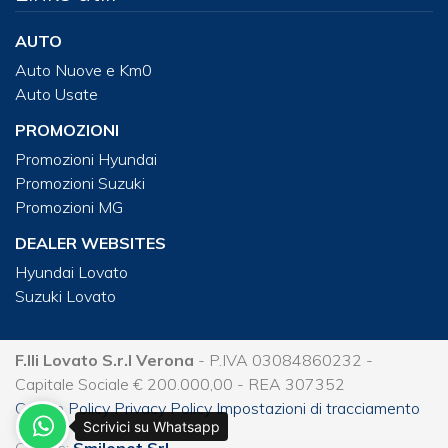
AUTO
Auto Nuove e Km0
Auto Usate
PROMOZIONI
Promozioni Hyundai
Promozioni Suzuki
Promozioni MG
DEALER WEBSITES
Hyundai Lovato
Suzuki Lovato
F.lli Lovato S.r.l Verona
- P.IVA 03084860232 -
Capitale Sociale € 200.000,00 - REA 307352
Cookie Policy
Privacy Policy
Impostazioni di tracciamento
Scrivici su Whatsapp
Credits:
Smilenet Srl