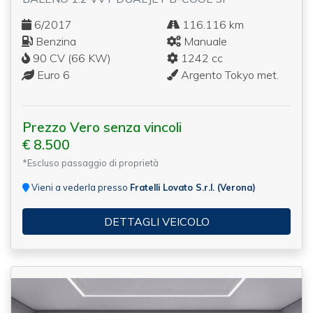
6/2017
116.116 km
Benzina
Manuale
90 CV (66 KW)
1242 cc
Euro 6
Argento Tokyo met.
Prezzo Vero senza vincoli
€ 8.500
*Escluso passaggio di proprietà
Vieni a vederla presso
Fratelli Lovato S.r.l. (Verona)
DETTAGLI VEICOLO