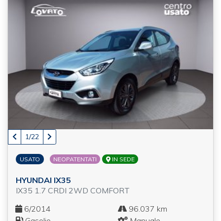
1/22
USATO
NEOPATENTATI
IN SEDE
HYUNDAI IX35
IX35 1.7 CRDI 2WD COMFORT
6/2014
96.037 km
Gasolio
Manuale