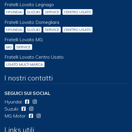
Fratelli Lovato Legnago
HYUNDAI
SUZUKI
SERVICE
CENTRO USATO
Fratelli Lovato Domegliara
HYUNDAI
SUZUKI
SERVICE
CENTRO USATO
Fratelli Lovato MG
MG
SERVICE
Fratelli Lovato Centro Usato
USATO MULTI MARCA
I nostri contatti
SEGUICI SUI SOCIAL
Hyundai
:
Suzuki
:
MG Motor
:
Links utili