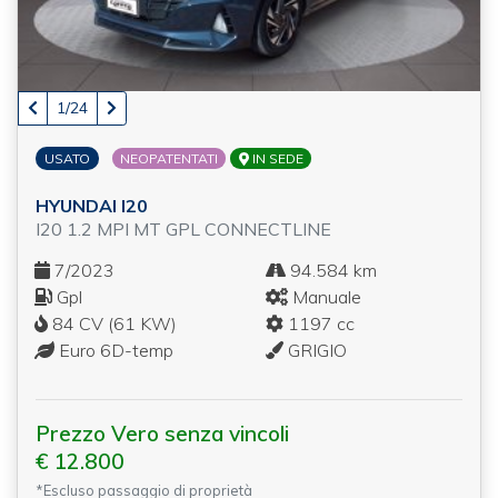
1/24
USATO
NEOPATENTATI
IN SEDE
HYUNDAI I20
I20 1.2 MPI MT GPL CONNECTLINE
7/2023
94.584 km
Gpl
Manuale
84 CV (61 KW)
1197 cc
Euro 6D-temp
GRIGIO
Prezzo Vero senza vincoli
€ 12.800
*Escluso passaggio di proprietà