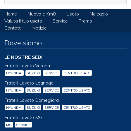
Home
Nuovo e Km0
Usato
Noleggio
Valuta il tuo usato
Service
Promo
Contatti
Notizie
Dove siamo
LE NOSTRE SEDI
Fratelli Lovato Verona
HYUNDAI
SUZUKI
SERVICE
CENTRO USATO
Fratelli Lovato Legnago
HYUNDAI
SUZUKI
SERVICE
CENTRO USATO
Fratelli Lovato Domegliara
HYUNDAI
SUZUKI
SERVICE
CENTRO USATO
Fratelli Lovato MG
MG
SERVICE