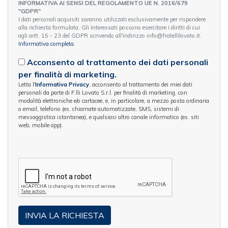
INFORMATIVA AI SENSI DEL REGOLAMENTO UE N. 2016/679
"GDPR"
I dati personali acquisiti saranno utilizzati esclusivamente per rispondere
alla richiesta formulata. Gli Interessati possono esercitare i diritti di cui
agli artt. 15 - 23 del GDPR scrivendo all'indirizzo info@fratellilovato.it.
Informativa completa
.
Acconsento al trattamento dei dati personali
per finalità di marketing.
Letta l'
Informativa Privacy
, acconsento al trattamento dei miei dati
personali da parte di F.lli Lovato S.r.l. per finalità di marketing, con
modalità elettroniche e/o cartacee, e, in particolare, a mezzo posta ordinaria
o email, telefono (es. chiamate automatizzate, SMS, sistemi di
messaggistica istantanea), e qualsiasi altro canale informatico (es. siti
web, mobile app).