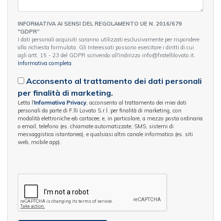
INFORMATIVA AI SENSI DEL REGOLAMENTO UE N. 2016/679
"GDPR"
I dati personali acquisiti saranno utilizzati esclusivamente per rispondere
alla richiesta formulata. Gli Interessati possono esercitare i diritti di cui
agli artt. 15 - 23 del GDPR scrivendo all'indirizzo info@fratellilovato.it.
Informativa completa
.
Acconsento al trattamento dei dati personali
per finalità di marketing.
Letta l'
Informativa Privacy
, acconsento al trattamento dei miei dati
personali da parte di F.lli Lovato S.r.l. per finalità di marketing, con
modalità elettroniche e/o cartacee, e, in particolare, a mezzo posta ordinaria
o email, telefono (es. chiamate automatizzate, SMS, sistemi di
messaggistica istantanea), e qualsiasi altro canale informatico (es. siti
web, mobile app).