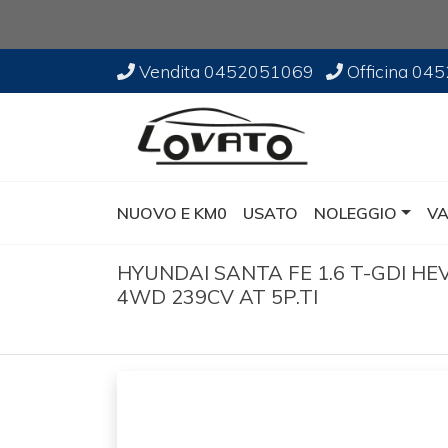
Vendita
0452051069
Officina
045
NUOVO E KM0
USATO
NOLEGGIO
VA
HYUNDAI SANTA FE 1.6 T-GDI H
4WD 239CV AT 5P.TI