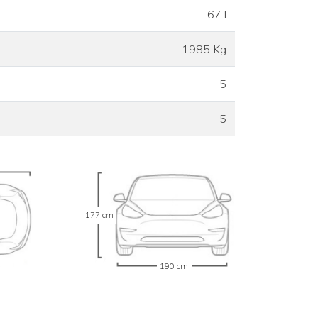
67 l
1985 Kg
5
5
177 cm
190 cm