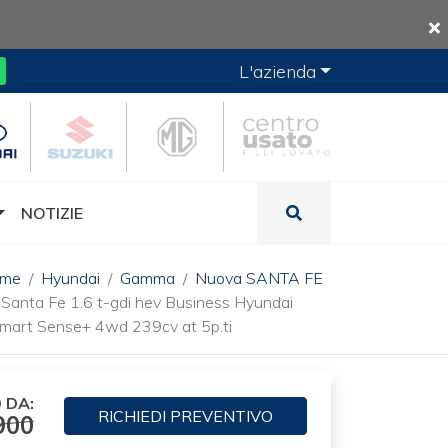
L'azienda
NOTIZIE
ome
Hyundai
Gamma
Nuova SANTA FE
Santa Fe 1.6 t-gdi hev Business Hyundai
mart Sense+ 4wd 239cv at 5p.ti
 DA:
RICHIEDI
PREVENTIVO
900