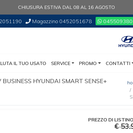
CHIUSURA ESTIVA DAL 08 AL 16 AGOSTO
2051190
Magazzino
0452051678
045509380
LUTA IL TUO USATO
SERVICE
PROMO
CONTATTI
EV BUSINESS HYUNDAI SMART SENSE+
h
S
PREZZO DI
LISTINO
€ 53.