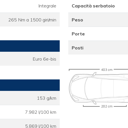
Integrale
Capacità serbatoio
265 Nm a 1500 giri/min
Peso
Porte
Posti
Euro 6e-bis
483 cm
153 g/km
282 cm
7.982 l/100 km
5.869 l/100 km