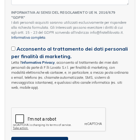
INFORMATIVA AI SENSI DEL REGOLAMENTO UE N. 2016/679
"GDPR"
I dati personali acquisiti saranno utilizzati esclusivamente per rispondere
alla richiesta formulata. Gli Interessati possono esercitare i diritti di cui
agli artt. 15 - 23 del GDPR scrivendo all'indirizzo info@fratellilovato.it.
Informativa completa
.
Acconsento al trattamento dei dati personali
per finalità di marketing.
Letta l'
Informativa Privacy
, acconsento al trattamento dei miei dati
personali da parte di F.lli Lovato S.r.l. per finalità di marketing, con
modalità elettroniche e/o cartacee, e, in particolare, a mezzo posta ordinaria
o email, telefono (es. chiamate automatizzate, SMS, sistemi di
messaggistica istantanea), e qualsiasi altro canale informatico (es. siti
web, mobile app).