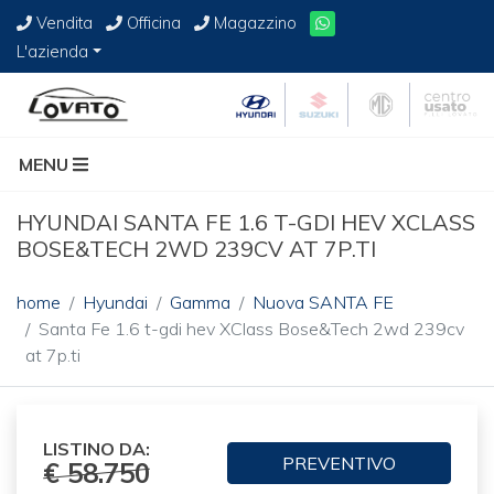
Vendita
Officina
Magazzino
L'azienda
MENU
HYUNDAI SANTA FE 1.6 T-GDI HEV XCLASS
BOSE&TECH 2WD 239CV AT 7P.TI
home
Hyundai
Gamma
Nuova SANTA FE
Santa Fe 1.6 t-gdi hev XClass Bose&Tech 2wd 239cv
at 7p.ti
LISTINO DA:
PREVENTIVO
€ 58.750