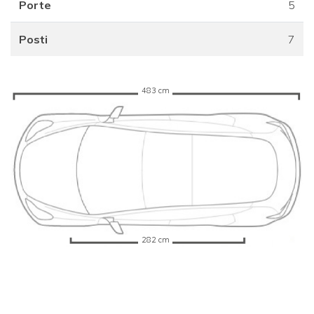
Porte
5
Posti
7
483 cm
282 cm