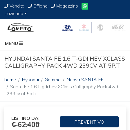
Vendita
Officina
Magazzino
L'azienda
MENU
HYUNDAI SANTA FE 1.6 T-GDI HEV XCLASS
CALLIGRAPHY PACK 4WD 239CV AT 5P.TI
home
Hyundai
Gamma
Nuova SANTA FE
Santa Fe 1.6 t-gdi hev XClass Calligraphy Pack 4wd
239cv at 5p.ti
LISTINO DA:
PREVENTIVO
€ 62.400