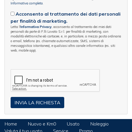
Informativa completa
.
Acconsento al trattamento dei dati personali
per finalità di marketing.
Letta l'
Informativa Privacy
, acconsento al trattamento dei miei dati
personali da parte di F.lli Lovato S.r.l. per finalità di marketing, con
modalità elettroniche e/o cartacee, e, in particolare, a mezzo posta ordinaria
o email, telefono (es. chiamate automatizzate, SMS, sistemi di
messaggistica istantanea), e qualsiasi altro canale informatico (es. siti
web, mobile app).
Home
Nuovo e Km0
Usato
Noleggio
Valuta il tuo usato
Service
Promo