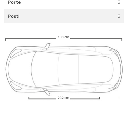
Porte
5
Posti
5
483 cm
282 cm