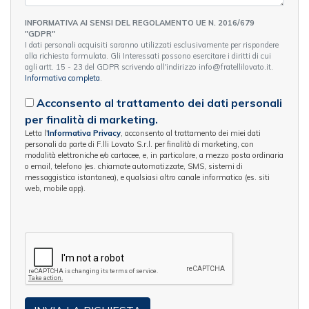
INFORMATIVA AI SENSI DEL REGOLAMENTO UE N. 2016/679
"GDPR"
I dati personali acquisiti saranno utilizzati esclusivamente per rispondere
alla richiesta formulata. Gli Interessati possono esercitare i diritti di cui
agli artt. 15 - 23 del GDPR scrivendo all'indirizzo info@fratellilovato.it.
Informativa completa
.
Acconsento al trattamento dei dati personali
per finalità di marketing.
Letta l'
Informativa Privacy
, acconsento al trattamento dei miei dati
personali da parte di F.lli Lovato S.r.l. per finalità di marketing, con
modalità elettroniche e/o cartacee, e, in particolare, a mezzo posta ordinaria
o email, telefono (es. chiamate automatizzate, SMS, sistemi di
messaggistica istantanea), e qualsiasi altro canale informatico (es. siti
web, mobile app).