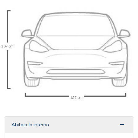
167 cm
187 cm
Abitacolo interno