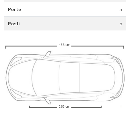
Porte
5
Posti
5
453 cm
268 cm