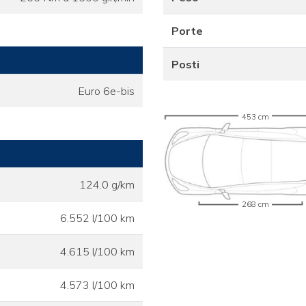
Porte
Posti
Euro 6e-bis
453 cm
124.0 g/km
268 cm
6.552 l/100 km
4.615 l/100 km
4.573 l/100 km