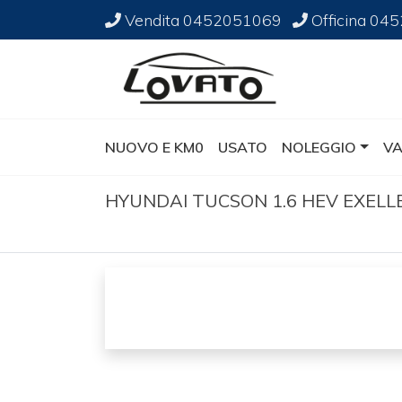
Vendita
0452051069
Officina
045
NUOVO E KM0
USATO
NOLEGGIO
VA
HYUNDAI TUCSON 1.6 HEV EXEL