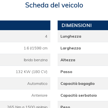
Scheda del veicolo
DIMENSIONI
4
Lunghezza
1.6 l/1598 cm
Larghezza
Ibrido benzina
Altezza
132 KW (180 CV)
Passo
Automatico
Capacità bagaglio
Anteriore
Capacità serbatoio
265 Nm a 1500 giri/min
Peso