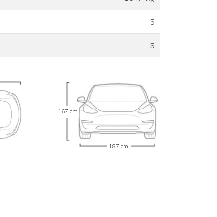
5
5
167 cm
187 cm