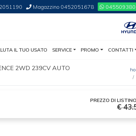
2051190
Magazzino
0452051678
045509380
LUTA IL TUO USATO
SERVICE
PROMO
CONTATTI
LENCE 2WD 239CV AUTO
h
PREZZO DI
LISTINO
€ 43.