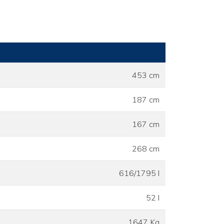
453 cm
187 cm
167 cm
268 cm
616/1795 l
52 l
1647 Kg