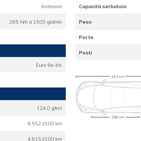
Anteriore
Capacità serbatoio
265 Nm a 1500 giri/min
Peso
Porte
Posti
Euro 6e-bis
453 cm
124.0 g/km
268 cm
6.552 l/100 km
4.615 l/100 km