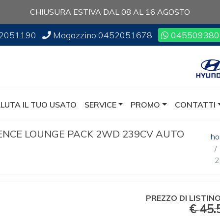
CHIUSURA ESTIVA DAL 08 AL 16 AGOSTO
2051190
Magazzino
0452051678
045509380
LUTA IL TUO USATO
SERVICE
PROMO
CONTATTI
LENCE LOUNGE PACK 2WD 239CV AUTO
h
2
PREZZO DI
LISTINO
€ 45.