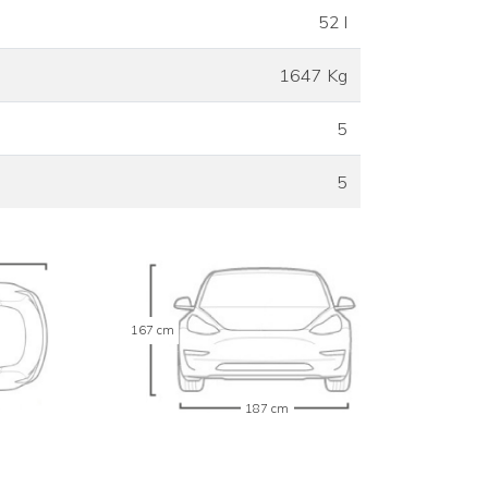
52 l
1647 Kg
5
5
167 cm
187 cm