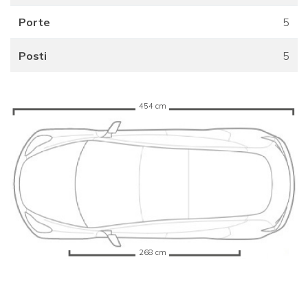
Porte
5
Posti
5
454 cm
268 cm