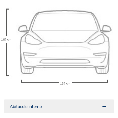
167 cm
187 cm
Abitacolo interno