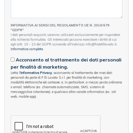
INFORMATIVA AI SENSI DEL REGOLAMENTO UE N. 2016/679
"GDPR"
I dati personali acquisiti saranno utilizzati esclusivamente per rispondere
alla richiesta formulata. Gli Interessati possono esercitare i diritti di cui
agli artt. 15 - 23 del GDPR scrivendo all'indirizzo info@fratellilovato.it.
Informativa completa
.
Acconsento al trattamento dei dati personali
per finalità di marketing.
Letta l'
Informativa Privacy
, acconsento al trattamento dei miei dati
personali da parte di F.lli Lovato S.r.l. per finalità di marketing, con
modalità elettroniche e/o cartacee, e, in particolare, a mezzo posta ordinaria
o email, telefono (es. chiamate automatizzate, SMS, sistemi di
messaggistica istantanea), e qualsiasi altro canale informatico (es. siti
web, mobile app).