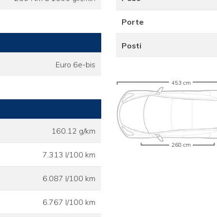
Porte
Posti
Euro 6e-bis
453 cm
160.12 g/km
268 cm
7.313 l/100 km
6.087 l/100 km
6.767 l/100 km