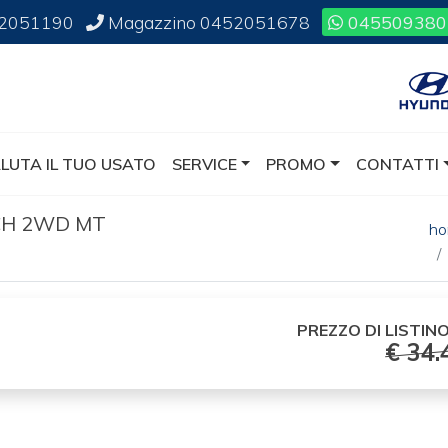
2051190
Magazzino
0452051678
045509380
LUTA IL TUO USATO
SERVICE
PROMO
CONTATTI
CH 2WD MT
h
PREZZO DI
LISTINO
€ 34.