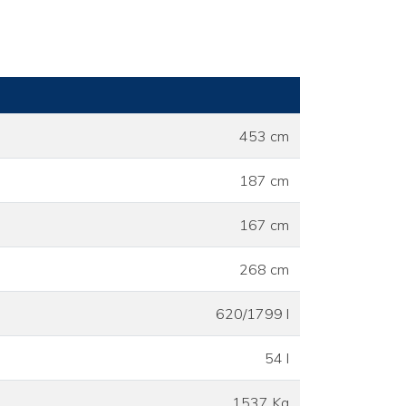
453 cm
187 cm
167 cm
268 cm
620/1799 l
54 l
1537 Kg