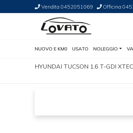
Vendita
0452051069
Officina
045
NUOVO E KM0
USATO
NOLEGGIO
VA
HYUNDAI TUCSON 1.6 T-GDI XTE