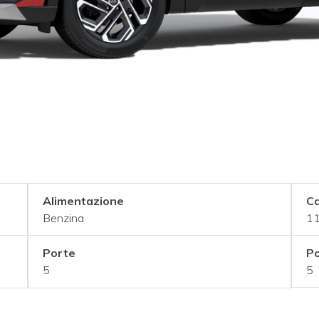
Alimentazione
Ca
Benzina
11
Porte
Po
5
5