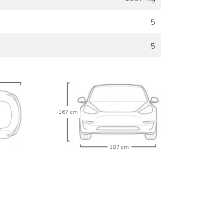
5
5
167 cm
187 cm