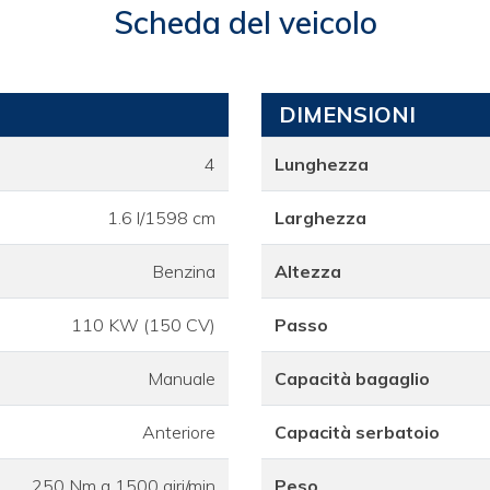
Scheda del veicolo
DIMENSIONI
4
Lunghezza
1.6 l/1598 cm
Larghezza
Benzina
Altezza
110 KW (150 CV)
Passo
Manuale
Capacità bagaglio
Anteriore
Capacità serbatoio
250 Nm a 1500 giri/min
Peso