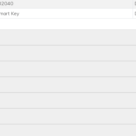
402040
Smart Key