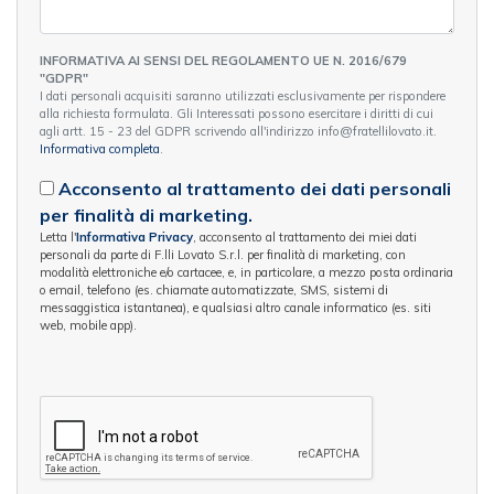
INFORMATIVA AI SENSI DEL REGOLAMENTO UE N. 2016/679
"GDPR"
I dati personali acquisiti saranno utilizzati esclusivamente per rispondere
alla richiesta formulata. Gli Interessati possono esercitare i diritti di cui
agli artt. 15 - 23 del GDPR scrivendo all'indirizzo info@fratellilovato.it.
Informativa completa
.
Acconsento al trattamento dei dati personali
per finalità di marketing.
Letta l'
Informativa Privacy
, acconsento al trattamento dei miei dati
personali da parte di F.lli Lovato S.r.l. per finalità di marketing, con
modalità elettroniche e/o cartacee, e, in particolare, a mezzo posta ordinaria
o email, telefono (es. chiamate automatizzate, SMS, sistemi di
messaggistica istantanea), e qualsiasi altro canale informatico (es. siti
web, mobile app).