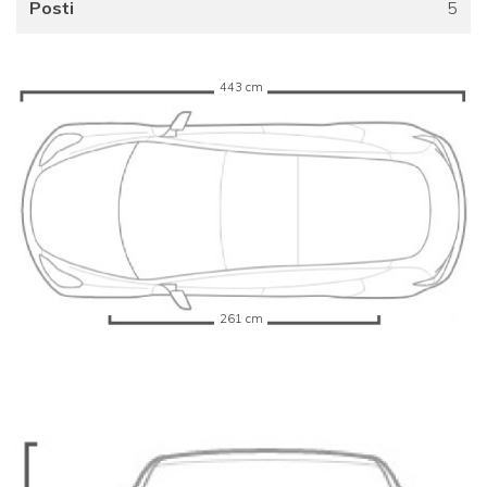
Posti
5
443 cm
261 cm