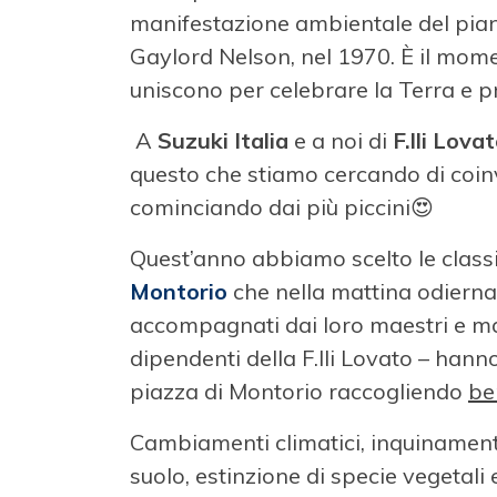
manifestazione ambientale del piane
Gaylord Nelson, nel 1970. È il moment
uniscono per celebrare la Terra e 
A
Suzuki Italia
e a noi di
F.lli Lova
questo che stiamo cercando di coin
cominciando dai più piccini😍
Quest’anno abbiamo scelto le class
Montorio
che nella mattina odierna,
accompagnati dai loro maestri e m
dipendenti della F.lli Lovato – hanno 
piazza di Montorio raccogliendo
be
Cambiamenti climatici, inquinament
suolo, estinzione di specie vegetali