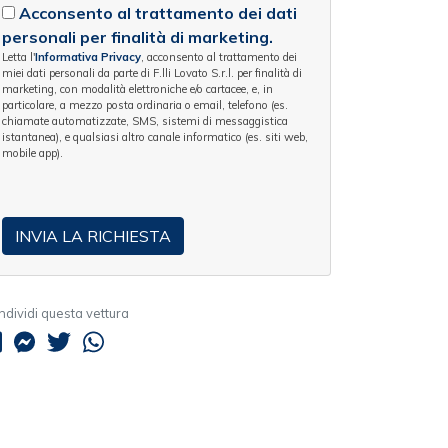
Acconsento al trattamento dei dati
personali per finalità di marketing.
Letta l'
Informativa Privacy
, acconsento al trattamento dei
miei dati personali da parte di F.lli Lovato S.r.l. per finalità di
marketing, con modalità elettroniche e/o cartacee, e, in
particolare, a mezzo posta ordinaria o email, telefono (es.
chiamate automatizzate, SMS, sistemi di messaggistica
istantanea), e qualsiasi altro canale informatico (es. siti web,
mobile app).
dividi questa vettura