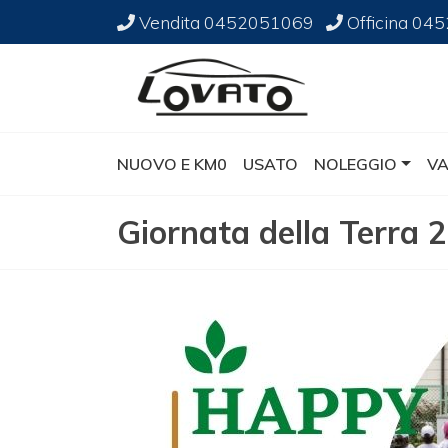
Vendita
0452051069
Officina
045
NUOVO E KM0
USATO
NOLEGGIO
VA
Giornata della Terra 