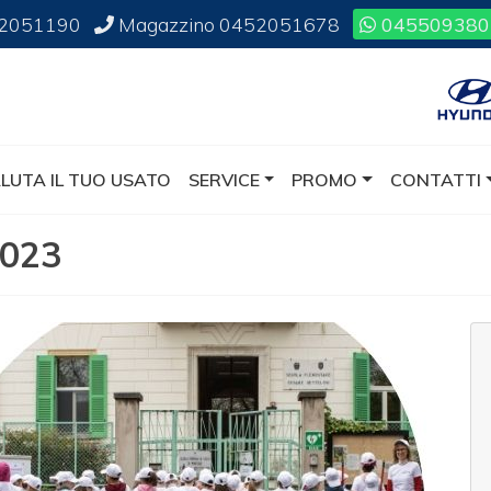
2051190
Magazzino
0452051678
045509380
LUTA IL TUO USATO
SERVICE
PROMO
CONTATTI
2023