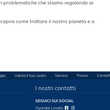
avi problematiche che stiamo regalando ai
capire come trattare il nostro pianeta e a
gio
Valuta il tuo usato
Service
Promo
Contatt
I nostri contatti
SEGUICI SUI SOCIAL
Hyundai
Lovato
: