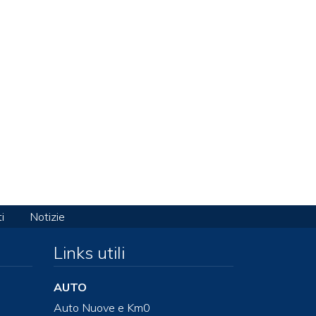
i
Notizie
Links utili
AUTO
Auto Nuove e Km0