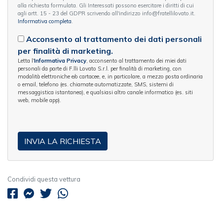
alla richiesta formulata. Gli Interessati possono esercitare i diritti di cui
agli artt. 15 - 23 del GDPR scrivendo all'indirizzo info@fratellilovato.it.
Informativa completa
.
Acconsento al trattamento dei dati personali
per finalità di marketing.
Letta l'
Informativa Privacy
, acconsento al trattamento dei miei dati
personali da parte di F.lli Lovato S.r.l. per finalità di marketing, con
modalità elettroniche e/o cartacee, e, in particolare, a mezzo posta ordinaria
o email, telefono (es. chiamate automatizzate, SMS, sistemi di
messaggistica istantanea), e qualsiasi altro canale informatico (es. siti
web, mobile app).
Condividi questa vettura