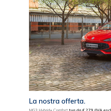
La nostra offerta.
MG3 Hybrid+ Comfort
tua da € 279 (IVA escl