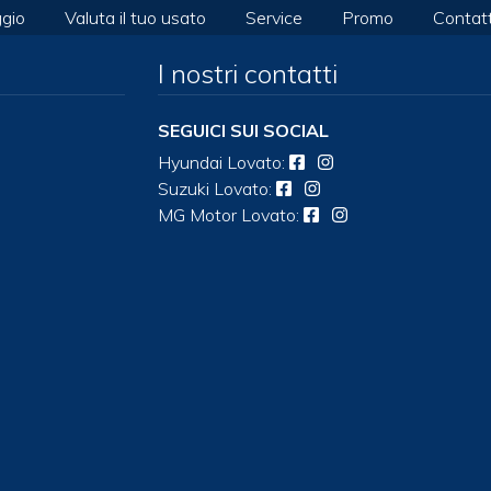
gio
Valuta il tuo usato
Service
Promo
Contatt
I nostri contatti
SEGUICI SUI SOCIAL
Hyundai
Lovato
:
Suzuki
Lovato
:
MG Motor
Lovato
: