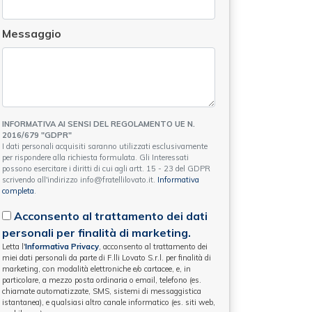
Messaggio
INFORMATIVA AI SENSI DEL REGOLAMENTO UE N.
2016/679 "GDPR"
I dati personali acquisiti saranno utilizzati esclusivamente
per rispondere alla richiesta formulata. Gli Interessati
possono esercitare i diritti di cui agli artt. 15 - 23 del GDPR
scrivendo all'indirizzo info@fratellilovato.it.
Informativa
completa
.
Acconsento al trattamento dei dati
personali per finalità di marketing.
Letta l'
Informativa Privacy
, acconsento al trattamento dei
miei dati personali da parte di F.lli Lovato S.r.l. per finalità di
marketing, con modalità elettroniche e/o cartacee, e, in
particolare, a mezzo posta ordinaria o email, telefono (es.
chiamate automatizzate, SMS, sistemi di messaggistica
istantanea), e qualsiasi altro canale informatico (es. siti web,