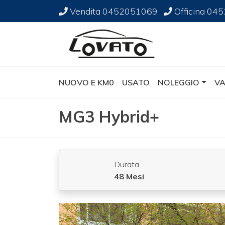
Vendita
0452051069
Officina
045
NUOVO E KM0
USATO
NOLEGGIO
VA
MG3 Hybrid+
Durata
48 Mesi