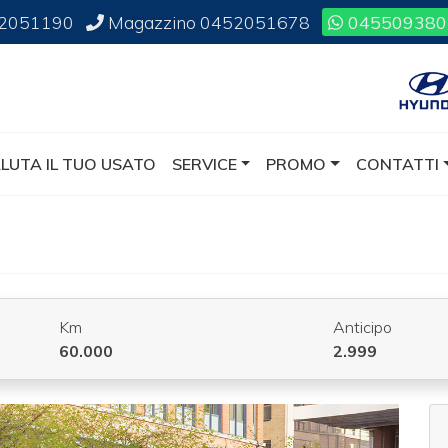
2051190
Magazzino
0452051678
045509380
LUTA IL TUO USATO
SERVICE
PROMO
CONTATTI
Km
Anticipo
60.000
2.999