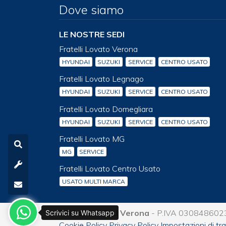
Dove siamo
LE NOSTRE SEDI
Fratelli Lovato Verona
HYUNDAI
SUZUKI
SERVICE
CENTRO USATO
Fratelli Lovato Legnago
HYUNDAI
SUZUKI
SERVICE
CENTRO USATO
Fratelli Lovato Domegliara
HYUNDAI
SUZUKI
SERVICE
CENTRO USATO
Fratelli Lovato MG
MG
SERVICE
Fratelli Lovato Centro Usato
USATO MULTI MARCA
F.lli Lovato S.r.l Verona
- P.IVA 0308486023
Scrivici su Whatsapp
Cookie Policy
Privacy Policy
Impostazioni di t