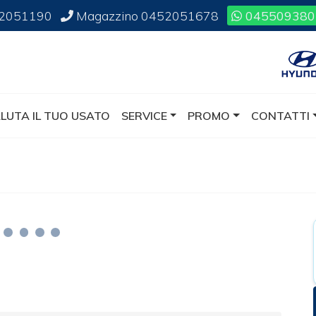
2051190
Magazzino
0452051678
045509380
LUTA IL TUO USATO
SERVICE
PROMO
CONTATTI