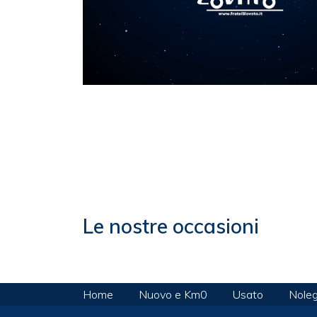
Le nostre occasioni
Home
Nuovo e Km0
Usato
Noleg