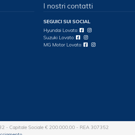
I nostri contatti
SEGUICI SUI SOCIAL
Hyundai
Lovato
:
Suzuki
Lovato
:
MG Motor
Lovato
:
2 - Capitale Sociale € 200.000,00 - REA 307352
racciamento