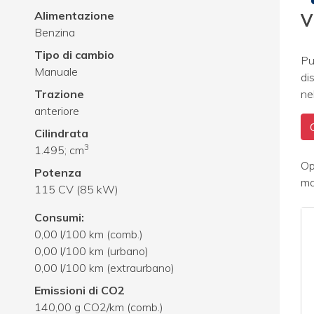
Alimentazione
V
Benzina
Tipo di cambio
Pu
Manuale
di
Trazione
ne
anteriore
Cilindrata
3
1.495; cm
Op
Potenza
ma
115 CV (85 kW)
Consumi:
0,00 l/100 km (comb.)
0,00 l/100 km (urbano)
0,00 l/100 km (extraurbano)
Emissioni di CO2
140,00 g CO2/km (comb.)