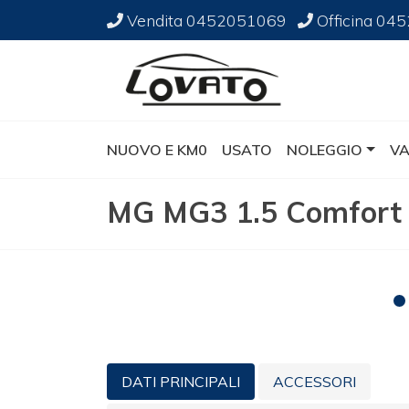
Vendita
0452051069
Officina
045
NUOVO E KM0
USATO
NOLEGGIO
VA
MG MG3 1.5 Comfort
DATI PRINCIPALI
ACCESSORI