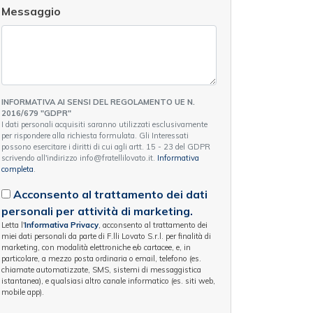
Messaggio
INFORMATIVA AI SENSI DEL REGOLAMENTO UE N.
2016/679 "GDPR"
I dati personali acquisiti saranno utilizzati esclusivamente
per rispondere alla richiesta formulata. Gli Interessati
possono esercitare i diritti di cui agli artt. 15 - 23 del GDPR
scrivendo all'indirizzo info@fratellilovato.it.
Informativa
completa
.
Acconsento al trattamento dei dati
personali per attività di marketing.
Letta l'
Informativa Privacy
, acconsento al trattamento dei
miei dati personali da parte di F.lli Lovato S.r.l. per finalità di
marketing, con modalità elettroniche e/o cartacee, e, in
particolare, a mezzo posta ordinaria o email, telefono (es.
chiamate automatizzate, SMS, sistemi di messaggistica
istantanea), e qualsiasi altro canale informatico (es. siti web,
mobile app).