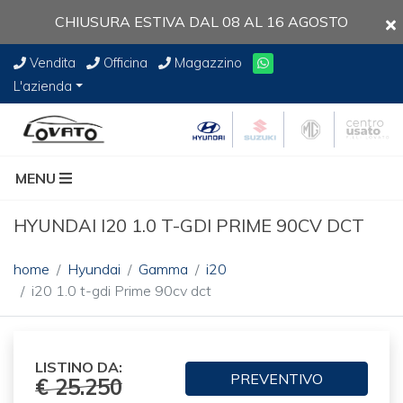
CHIUSURA ESTIVA DAL 08 AL 16 AGOSTO
Vendita
Officina
Magazzino
L'azienda
MENU
HYUNDAI I20 1.0 T-GDI PRIME 90CV DCT
home
Hyundai
Gamma
i20
i20 1.0 t-gdi Prime 90cv dct
LISTINO DA:
PREVENTIVO
€ 25.250