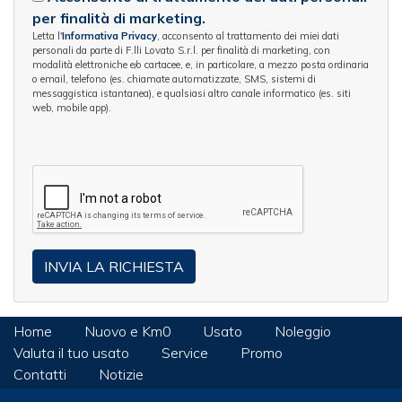
per finalità di marketing.
Letta l'
Informativa Privacy
, acconsento al trattamento dei miei dati
personali da parte di F.lli Lovato S.r.l. per finalità di marketing, con
modalità elettroniche e/o cartacee, e, in particolare, a mezzo posta ordinaria
o email, telefono (es. chiamate automatizzate, SMS, sistemi di
messaggistica istantanea), e qualsiasi altro canale informatico (es. siti
web, mobile app).
Home
Nuovo e Km0
Usato
Noleggio
Valuta il tuo usato
Service
Promo
Contatti
Notizie