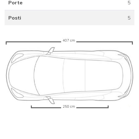
Porte
5
Posti
5
407 cm
258 cm