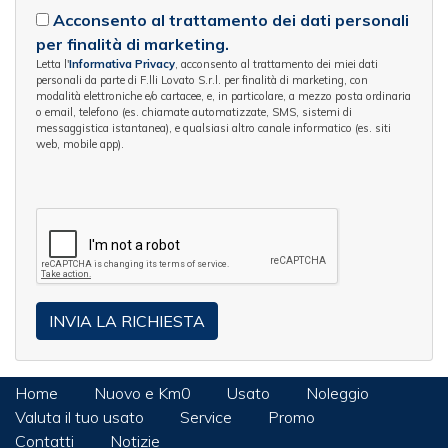
Acconsento al trattamento dei dati personali
per finalità di marketing.
Letta l'
Informativa Privacy
, acconsento al trattamento dei miei dati
personali da parte di F.lli Lovato S.r.l. per finalità di marketing, con
modalità elettroniche e/o cartacee, e, in particolare, a mezzo posta ordinaria
o email, telefono (es. chiamate automatizzate, SMS, sistemi di
messaggistica istantanea), e qualsiasi altro canale informatico (es. siti
web, mobile app).
Home
Nuovo e Km0
Usato
Noleggio
Valuta il tuo usato
Service
Promo
Contatti
Notizie