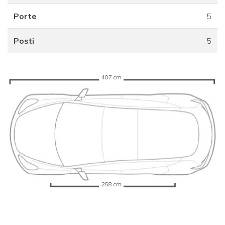
Porte
5
Posti
5
407 cm
258 cm