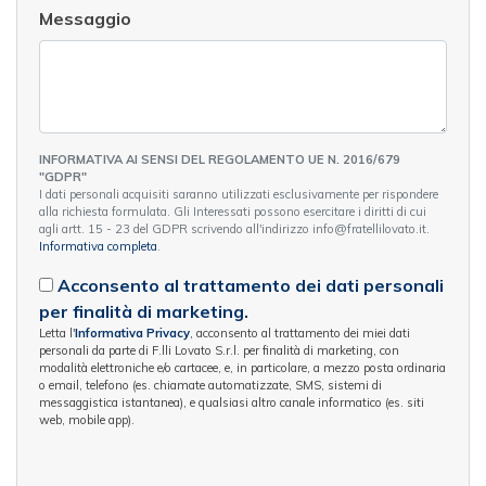
Messaggio
INFORMATIVA AI SENSI DEL REGOLAMENTO UE N. 2016/679
"GDPR"
I dati personali acquisiti saranno utilizzati esclusivamente per rispondere
alla richiesta formulata. Gli Interessati possono esercitare i diritti di cui
agli artt. 15 - 23 del GDPR scrivendo all'indirizzo info@fratellilovato.it.
Informativa completa
.
Acconsento al trattamento dei dati personali
per finalità di marketing.
Letta l'
Informativa Privacy
, acconsento al trattamento dei miei dati
personali da parte di F.lli Lovato S.r.l. per finalità di marketing, con
modalità elettroniche e/o cartacee, e, in particolare, a mezzo posta ordinaria
o email, telefono (es. chiamate automatizzate, SMS, sistemi di
messaggistica istantanea), e qualsiasi altro canale informatico (es. siti
web, mobile app).