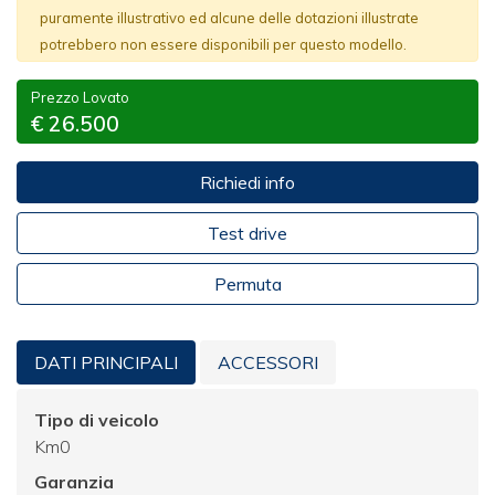
puramente illustrativo ed alcune delle dotazioni illustrate
potrebbero non essere disponibili per questo modello.
Prezzo Lovato
€ 26.500
Richiedi info
Test drive
Permuta
DATI PRINCIPALI
ACCESSORI
Tipo di veicolo
Km0
Garanzia