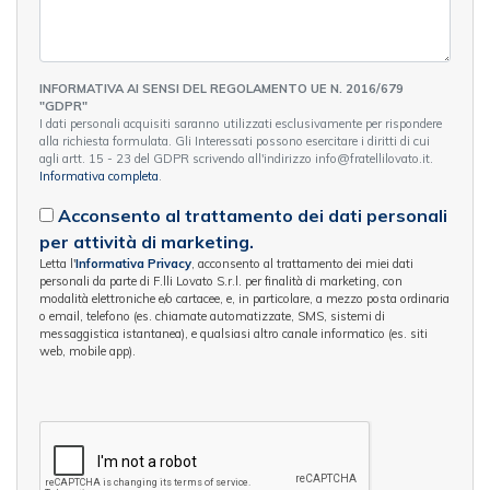
INFORMATIVA AI SENSI DEL REGOLAMENTO UE N. 2016/679
"GDPR"
I dati personali acquisiti saranno utilizzati esclusivamente per rispondere
alla richiesta formulata. Gli Interessati possono esercitare i diritti di cui
agli artt. 15 - 23 del GDPR scrivendo all'indirizzo info@fratellilovato.it.
Informativa completa
.
Acconsento al trattamento dei dati personali
per attività di marketing.
Letta l'
Informativa Privacy
, acconsento al trattamento dei miei dati
personali da parte di F.lli Lovato S.r.l. per finalità di marketing, con
modalità elettroniche e/o cartacee, e, in particolare, a mezzo posta ordinaria
o email, telefono (es. chiamate automatizzate, SMS, sistemi di
messaggistica istantanea), e qualsiasi altro canale informatico (es. siti
web, mobile app).