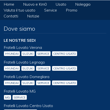
Home
Nuovo e Km0
Usato
Noleggio
Valuta il tuo usato
Service
Promo
Contatti
Notizie
Dove siamo
LE NOSTRE SEDI
Fratelli Lovato Verona
HYUNDAI
SUZUKI
SERVICE
CENTRO USATO
Fratelli Lovato Legnago
HYUNDAI
SUZUKI
SERVICE
CENTRO USATO
Fratelli Lovato Domegliara
HYUNDAI
SUZUKI
SERVICE
CENTRO USATO
Fratelli Lovato MG
MG
SERVICE
Fratelli Lovato Centro Usato