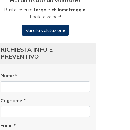
Hai un usato da valutare?
Basta inserire
targa
e
chilometraggio
.
Facile e veloce!
Vai alla valutazione
RICHIESTA INFO E
PREVENTIVO
Nome
*
Cognome
*
Email
*