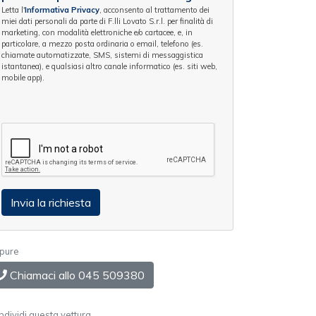
Letta l'
Informativa Privacy
, acconsento al trattamento dei
miei dati personali da parte di F.lli Lovato S.r.l. per finalità di
marketing, con modalità elettroniche e/o cartacee, e, in
particolare, a mezzo posta ordinaria o email, telefono (es.
chiamate automatizzate, SMS, sistemi di messaggistica
istantanea), e qualsiasi altro canale informatico (es. siti web,
mobile app).
pure
Chiamaci allo 045 509380
dividi questa vettura