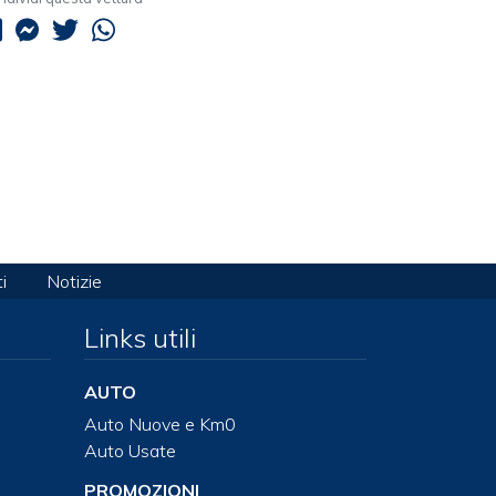
i
Notizie
Links utili
AUTO
Auto Nuove e Km0
Auto Usate
PROMOZIONI