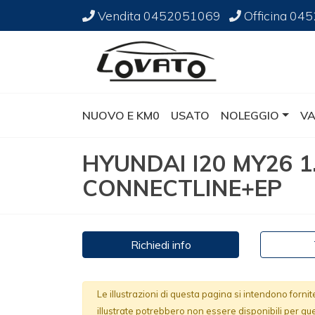
Vendita
0452051069
Officina
045
NUOVO E KM0
USATO
NOLEGGIO
VA
HYUNDAI I20 MY26 1.
CONNECTLINE+EP
Richiedi info
Le illustrazioni di questa pagina si intendono forni
illustrate potrebbero non essere disponibili per qu