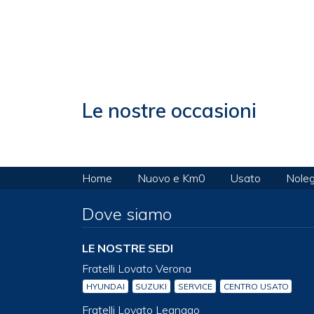
Le nostre occasioni
Home
Nuovo e Km0
Usato
Noleg
Dove siamo
LE NOSTRE SEDI
Fratelli Lovato Verona
HYUNDAI
SUZUKI
SERVICE
CENTRO USATO
Fratelli Lovato Legnago