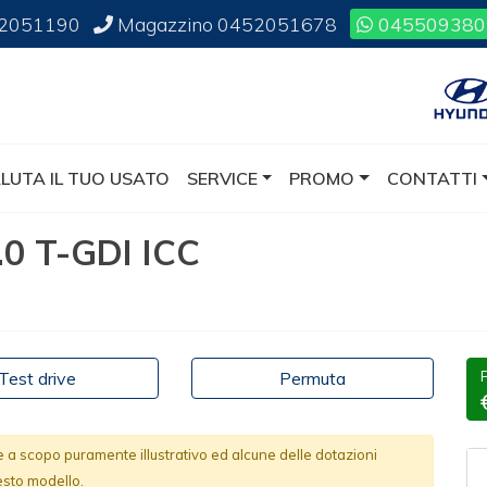
2051190
Magazzino
0452051678
045509380
LUTA IL TUO USATO
SERVICE
PROMO
CONTATTI
0 T-GDI ICC
Test drive
Permuta
te a scopo puramente illustrativo ed alcune delle dotazioni
esto modello.