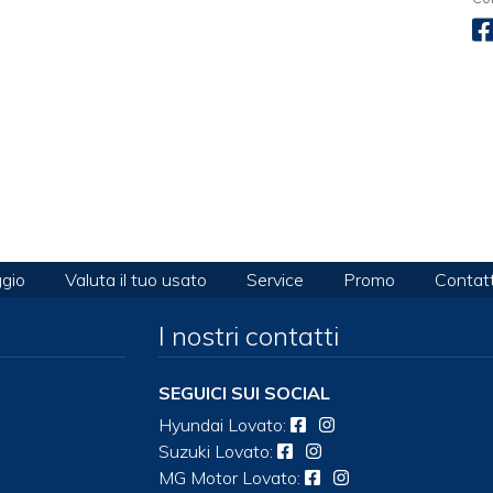
gio
Valuta il tuo usato
Service
Promo
Contatt
I nostri contatti
SEGUICI SUI SOCIAL
Hyundai
Lovato
:
Suzuki
Lovato
:
MG Motor
Lovato
: