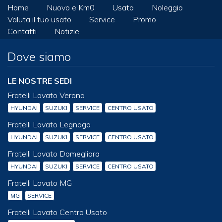
Home
Nuovo e Km0
Usato
Noleggio
Valuta il tuo usato
Service
Promo
Contatti
Notizie
Dove siamo
LE NOSTRE SEDI
Fratelli Lovato Verona
HYUNDAI
SUZUKI
SERVICE
CENTRO USATO
Fratelli Lovato Legnago
HYUNDAI
SUZUKI
SERVICE
CENTRO USATO
Fratelli Lovato Domegliara
HYUNDAI
SUZUKI
SERVICE
CENTRO USATO
Fratelli Lovato MG
MG
SERVICE
Fratelli Lovato Centro Usato