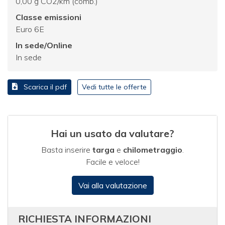
0,00 g CO2/km (comb.)
Classe emissioni
Euro 6E
In sede/Online
In sede
Scarica il pdf
Vedi tutte le offerte
Hai un usato da valutare?
Basta inserire
targa
e
chilometraggio
.
Facile e veloce!
Vai alla valutazione
RICHIESTA INFORMAZIONI