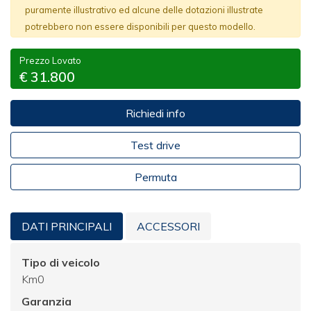
puramente illustrativo ed alcune delle dotazioni illustrate
potrebbero non essere disponibili per questo modello.
Prezzo Lovato
€ 31.800
Richiedi info
Test drive
Permuta
DATI PRINCIPALI
ACCESSORI
Tipo di veicolo
Km0
Garanzia