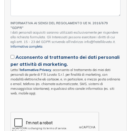
INFORMATIVA AI SENSI DEL REGOLAMENTO UE N. 2016/679
"GDPR"
I dati personali acquisiti saranno utilizzati esclusivamente per rispondere
alla richiesta formulata. Gli Interessati possono esercitare i diritti di cui
agli artt. 15 - 23 del GDPR scrivendo all'indirizzo info@fratellilovato.it.
Informativa completa
.
Acconsento al trattamento dei dati personali
per attività di marketing.
Letta l'
Informativa Privacy
, acconsento al trattamento dei miei dati
personali da parte di F.lli Lovato S.r.l. per finalità di marketing, con
modalità elettroniche e/o cartacee, e, in particolare, a mezzo posta ordinaria
o email, telefono (es. chiamate automatizzate, SMS, sistemi di
messaggistica istantanea), e qualsiasi altro canale informatico (es. siti
web, mobile app).