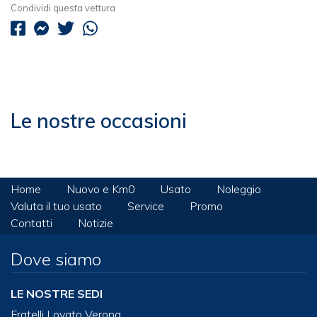
Condividi questa vettura
Le nostre occasioni
Home
Nuovo e Km0
Usato
Noleggio
Valuta il tuo usato
Service
Promo
Contatti
Notizie
Dove siamo
LE NOSTRE SEDI
Fratelli Lovato Verona