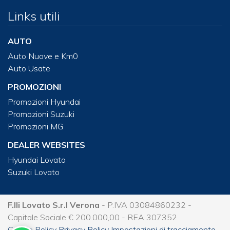
Links utili
AUTO
Auto Nuove e Km0
Auto Usate
PROMOZIONI
Promozioni Hyundai
Promozioni Suzuki
Promozioni MG
DEALER WEBSITES
Hyundai Lovato
Suzuki Lovato
F.lli Lovato S.r.l Verona
- P.IVA 03084860232 -
Capitale Sociale € 200.000,00 - REA 307352
Cookie Policy
Privacy Policy
Impostazioni di tracciamento