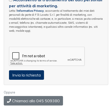
per attività di marketing.
Letta l'
Informativa Privacy
, acconsento al trattamento dei miei dati
personali da parte di F.lli Lovato S.r.l. per finalità di marketing, con
modalità elettroniche e/o cartacee, e, in particolare, a mezzo posta ordinaria
o email, telefono (es. chiamate automatizzate, SMS, sistemi di
messaggistica istantanea), e qualsiasi altro canale informatico (es. siti
web, mobile app).
Oppure
Chiamaci allo 045 509380