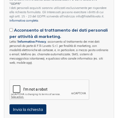
"GDPR"
I dati personali acquisiti saranno utilizzati esclusivamente per rispondere
alla richiesta formulata. Gli Interessati possono esercitare i diritti di cui
agli artt. 15 - 23 del GDPR scrivendo all'indirizzo info@fratellilovato.it.
Informativa completa
.
Acconsento al trattamento dei dati personali
per attività di marketing.
Letta l'
Informativa Privacy
, acconsento al trattamento dei miei dati
personali da parte di F.lli Lovato S.r.l. per finalità di marketing, con
modalità elettroniche e/o cartacee, e, in particolare, a mezzo posta ordinaria
o email, telefono (es. chiamate automatizzate, SMS, sistemi di
messaggistica istantanea), e qualsiasi altro canale informatico (es. siti
web, mobile app).