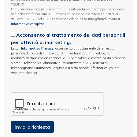
"GDPR"
I dati personali acquisiti saranno utilizzati esclusivamente per rispondere
alla richiesta formulata. Gli Interessati possono esercitare i diritti di cui
agli artt. 15 - 23 del GDPR scrivendo all'indirizzo info@fratellilovato.it.
Informativa completa
.
Acconsento al trattamento dei dati personali
per attività di marketing.
Letta l'
Informativa Privacy
, acconsento al trattamento dei miei dati
personali da parte di F.lli Lovato S.r.l. per finalità di marketing, con
modalità elettroniche e/o cartacee, e, in particolare, a mezzo posta ordinaria
o email, telefono (es. chiamate automatizzate, SMS, sistemi di
messaggistica istantanea), e qualsiasi altro canale informatico (es. siti
web, mobile app).