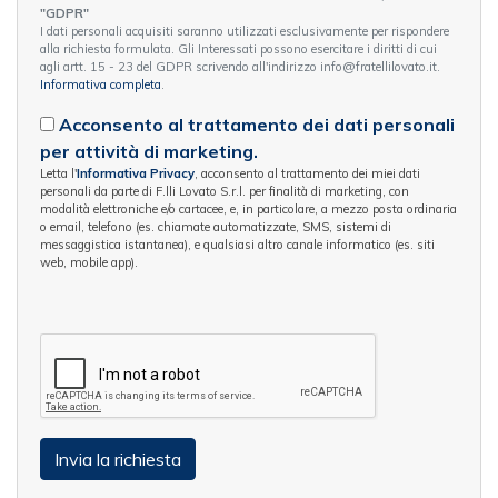
"GDPR"
I dati personali acquisiti saranno utilizzati esclusivamente per rispondere
alla richiesta formulata. Gli Interessati possono esercitare i diritti di cui
agli artt. 15 - 23 del GDPR scrivendo all'indirizzo info@fratellilovato.it.
Informativa completa
.
Acconsento al trattamento dei dati personali
per attività di marketing.
Letta l'
Informativa Privacy
, acconsento al trattamento dei miei dati
personali da parte di F.lli Lovato S.r.l. per finalità di marketing, con
modalità elettroniche e/o cartacee, e, in particolare, a mezzo posta ordinaria
o email, telefono (es. chiamate automatizzate, SMS, sistemi di
messaggistica istantanea), e qualsiasi altro canale informatico (es. siti
web, mobile app).