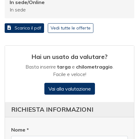
In sede/Online
In sede
Scarica il pdf
Vedi tutte le offerte
Hai un usato da valutare?
Basta inserire
targa
e
chilometraggio
.
Facile e veloce!
Vai alla valutazione
RICHIESTA INFORMAZIONI
Nome
*