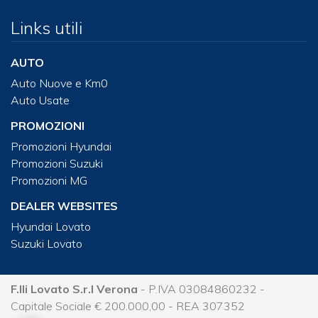
Links utili
AUTO
Auto Nuove e Km0
Auto Usate
PROMOZIONI
Promozioni Hyundai
Promozioni Suzuki
Promozioni MG
DEALER WEBSITES
Hyundai Lovato
Suzuki Lovato
F.lli Lovato S.r.l Verona
- P.IVA 03084860232 -
Capitale Sociale € 200.000,00 - REA 307352