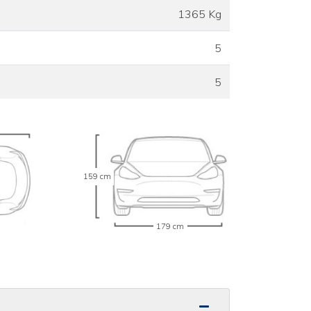
1365 Kg
5
5
159 cm
179 cm