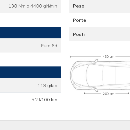
138 Nm a 4400 giri/min
Peso
Porte
Posti
Euro 6d
430 cm
118 g/km
260 cm
5.2 l/100 km