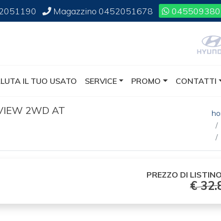
2051190
Magazzino
0452051678
045509380
LUTA IL TUO USATO
SERVICE
PROMO
CONTATTI
RVIEW 2WD AT
h
PREZZO DI
LISTINO
€ 32.