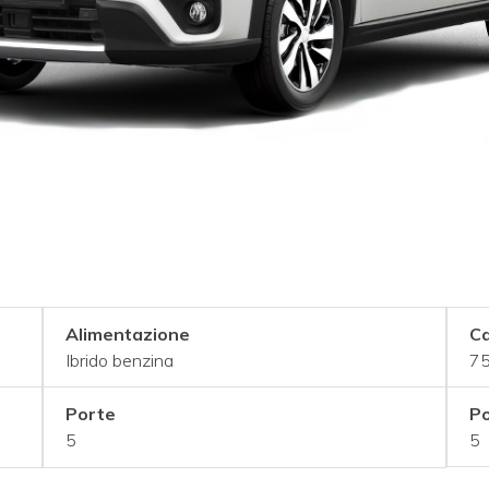
Alimentazione
Ca
Ibrido benzina
75
Porte
Po
5
5