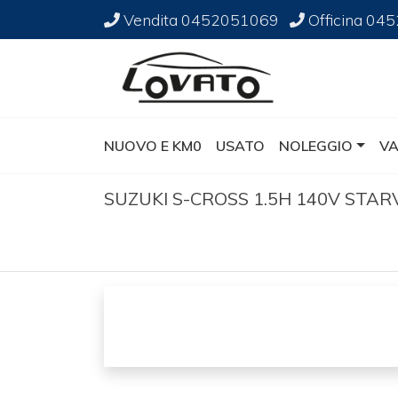
Vendita
0452051069
Officina
045
NUOVO E KM0
USATO
NOLEGGIO
VA
SUZUKI S-CROSS 1.5H 140V STA