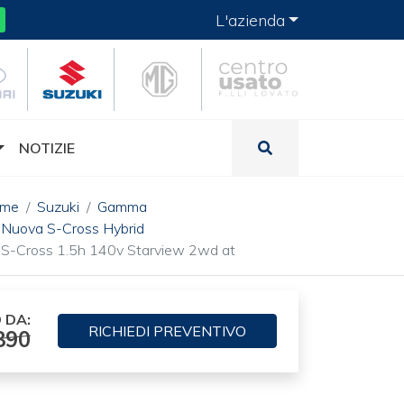
L'azienda
NOTIZIE
ome
Suzuki
Gamma
Nuova S-Cross Hybrid
S-Cross 1.5h 140v Starview 2wd at
 DA:
RICHIEDI
PREVENTIVO
890