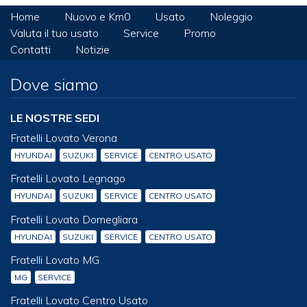
Home
Nuovo e Km0
Usato
Noleggio
Valuta il tuo usato
Service
Promo
Contatti
Notizie
Dove siamo
LE NOSTRE SEDI
Fratelli Lovato Verona
HYUNDAI
SUZUKI
SERVICE
CENTRO USATO
Fratelli Lovato Legnago
HYUNDAI
SUZUKI
SERVICE
CENTRO USATO
Fratelli Lovato Domegliara
HYUNDAI
SUZUKI
SERVICE
CENTRO USATO
Fratelli Lovato MG
MG
SERVICE
Fratelli Lovato Centro Usato