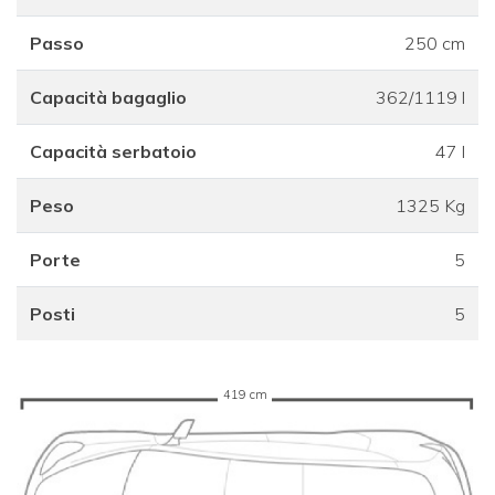
Passo
250 cm
Capacità bagaglio
362/1119 l
Capacità serbatoio
47 l
Peso
1325 Kg
Porte
5
Posti
5
419 cm