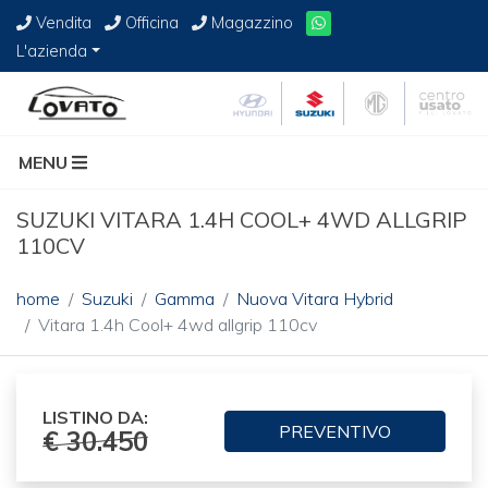
Vendita
Officina
Magazzino
L'azienda
MENU
SUZUKI VITARA 1.4H COOL+ 4WD ALLGRIP
110CV
home
Suzuki
Gamma
Nuova Vitara Hybrid
Vitara 1.4h Cool+ 4wd allgrip 110cv
LISTINO DA:
PREVENTIVO
€ 30.450