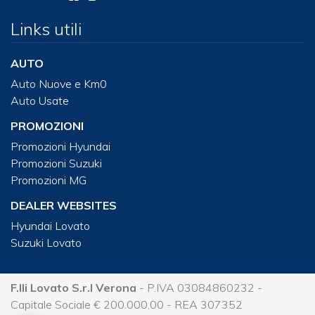
Links utili
AUTO
Auto Nuove e Km0
Auto Usate
PROMOZIONI
Promozioni Hyundai
Promozioni Suzuki
Promozioni MG
DEALER WEBSITES
Hyundai Lovato
Suzuki Lovato
F.lli Lovato S.r.l Verona
- P.IVA 03084860232 -
Capitale Sociale € 200.000,00 - REA 307352