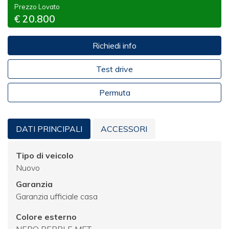
Prezzo Lovato
€ 20.800
Richiedi info
Test drive
Permuta
DATI PRINCIPALI
ACCESSORI
Tipo di veicolo
Nuovo
Garanzia
Garanzia ufficiale casa
Colore esterno
NERO PEBBLE MET.