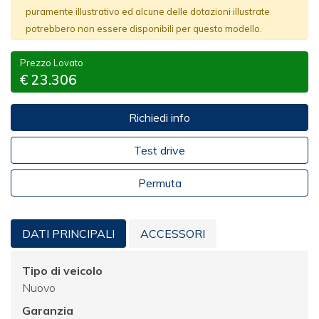
puramente illustrativo ed alcune delle dotazioni illustrate
potrebbero non essere disponibili per questo modello.
Prezzo Lovato
€ 23.306
Richiedi info
Test drive
Permuta
DATI PRINCIPALI
ACCESSORI
Tipo di veicolo
Nuovo
Garanzia