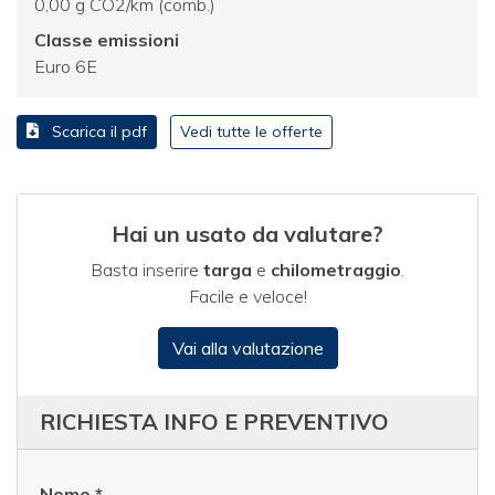
0,00 g CO2/km (comb.)
Classe emissioni
Euro 6E
Scarica il pdf
Vedi tutte le offerte
Hai un usato da valutare?
Basta inserire
targa
e
chilometraggio
.
Facile e veloce!
Vai alla valutazione
RICHIESTA INFO E PREVENTIVO
Nome
*