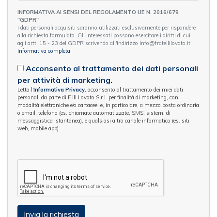
INFORMATIVA AI SENSI DEL REGOLAMENTO UE N. 2016/679
"GDPR"
I dati personali acquisiti saranno utilizzati esclusivamente per rispondere
alla richiesta formulata. Gli Interessati possono esercitare i diritti di cui
agli artt. 15 - 23 del GDPR scrivendo all'indirizzo info@fratellilovato.it.
Informativa completa
.
Acconsento al trattamento dei dati personali
per attività di marketing.
Letta l'
Informativa Privacy
, acconsento al trattamento dei miei dati
personali da parte di F.lli Lovato S.r.l. per finalità di marketing, con
modalità elettroniche e/o cartacee, e, in particolare, a mezzo posta ordinaria
o email, telefono (es. chiamate automatizzate, SMS, sistemi di
messaggistica istantanea), e qualsiasi altro canale informatico (es. siti
web, mobile app).